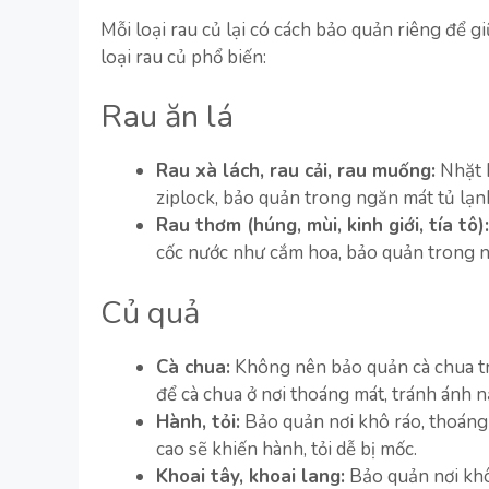
Mỗi loại rau củ lại có cách bảo quản riêng để g
loại rau củ phổ biến:
Rau ăn lá
Rau xà lách, rau cải, rau muống:
Nhặt b
ziplock, bảo quản trong ngăn mát tủ lạn
Rau thơm (húng, mùi, kinh giới, tía tô):
cốc nước như cắm hoa, bảo quản trong 
Củ quả
Cà chua:
Không nên bảo quản cà chua tro
để cà chua ở nơi thoáng mát, tránh ánh n
Hành, tỏi:
Bảo quản nơi khô ráo, thoáng
cao sẽ khiến hành, tỏi dễ bị mốc.
Khoai tây, khoai lang:
Bảo quản nơi khô