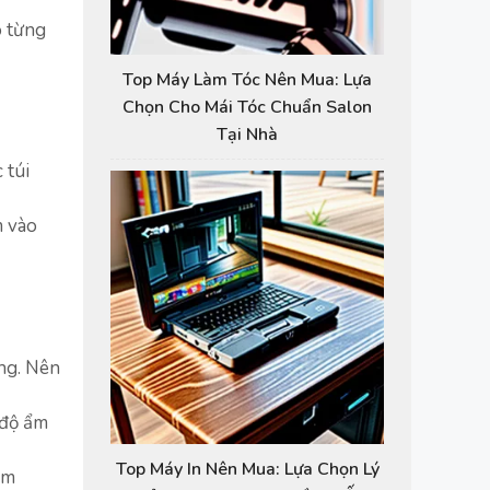
o từng
Top Máy Làm Tóc Nên Mua: Lựa
Chọn Cho Mái Tóc Chuẩn Salon
Tại Nhà
 túi
m vào
ưng. Nên
 độ ẩm
Top Máy In Nên Mua: Lựa Chọn Lý
àm