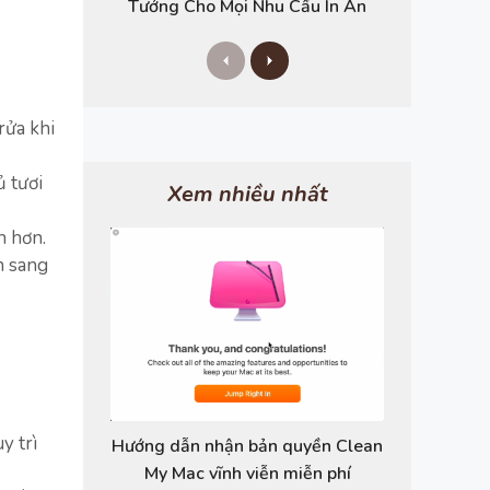
Tưởng Cho Mọi Nhu Cầu In Ấn
P
N
r
e
e
x
v
t
rửa khi
i
o
u
ủ tươi
s
Xem nhiều nhất
h hơn.
n sang
y trì
Hướng dẫn nhận bản quyền Clean
My Mac vĩnh viễn miễn phí