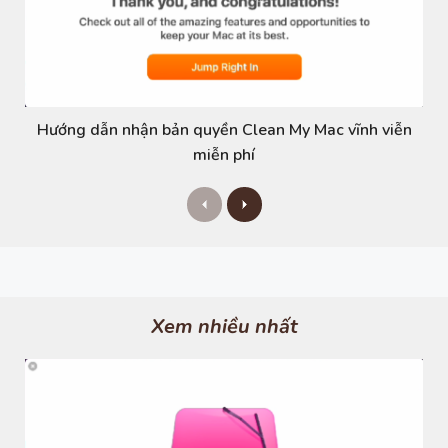
Hướng dẫn nhận bản quyền Clean My Mac vĩnh viễn
miễn phí
P
N
r
e
e
x
v
t
i
o
u
s
Xem nhiều nhất