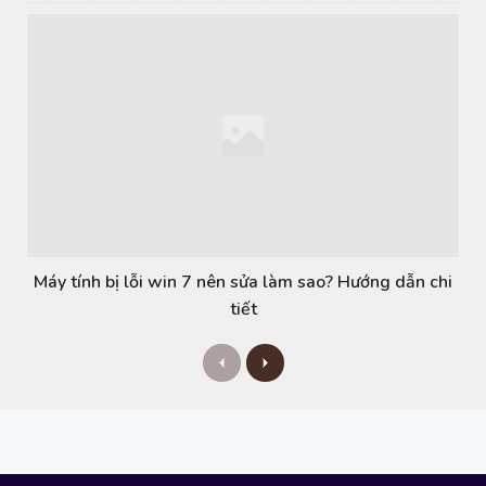
Máy tính bị lỗi win 7 nên sửa làm sao? Hướng dẫn chi
tiết
P
N
r
e
e
x
v
t
i
o
u