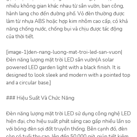
nhiều không gian khác nhau từ sân vườn, ban công,
hành lang cho đến đường phố. Vỏ đèn thường được
làm từ nhựa ABS hoặc hợp kim nhôm cao cấp, có khả
năng chống nước, chống bụi và chịu được tác động
của thời tiết.
[image-1|den-nang-luong-mat-troi-led-san-vuon|
Đèn năng lượng mặt trời LED sân vườn|A solar
powered LED garden light with a black finish. It is
designed to look sleek and modern with a pointed top
and a circular base.]
### Hiệu Suất Và Chức Năng
Đèn năng lượng mặt trời LED sử dụng công nghệ LED
hiện đại, cho hiệu suất phát sáng cao gấp nhiều lần so
với bóng đèn sợi đốt truyền thống. Bên cạnh đó, đèn
còn có tuổi thọ cao, lên đến 50.000 giờ, giúp tiết kiệm