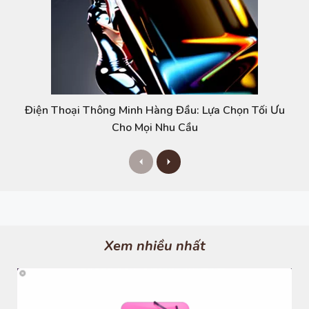
Điện Thoại Thông Minh Hàng Đầu: Lựa Chọn Tối Ưu
Cho Mọi Nhu Cầu
P
N
r
e
e
x
v
t
i
o
u
s
Xem nhiều nhất