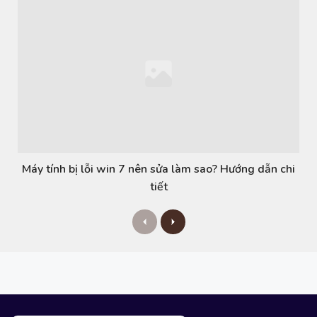
Máy tính bị lỗi win 7 nên sửa làm sao? Hướng dẫn chi
tiết
P
N
r
e
e
x
v
t
i
o
u
s