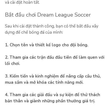
và cài đặt hoàn tất.
Bắt đầu chơi Dream League Soccer
Sau khi cài đặt thành công, bạn có thể bắt đầu xây
dựng đế chế bóng đá của mình:
1. Chọn tên và thiết kế logo cho đội bóng.
2. Tham gia các trận đấu đầu tiên để làm quen với
lối chơi.
3. Kiếm tiền và kinh nghiệm để nâng cấp cầu thủ,
mua sắm và mở khóa các tính năng mới.
4. Tham gia các giải đấu và sự kiện để thử thách
bản thân và giành những phần thưởng giá trị.