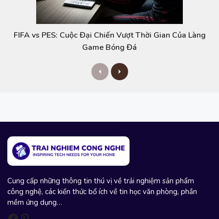
FIFA vs PES: Cuộc Đại Chiến Vượt Thời Gian Của Làng
Game Bóng Đá
P
N
r
e
e
x
v
t
i
o
u
s
Cung cấp những thông tin thú vị về trải nghiệm sản phẩm
công nghệ, các kiến thức bổ ích về tin học văn phòng, phần
mềm ứng dụng…
Facebook
Pinterest