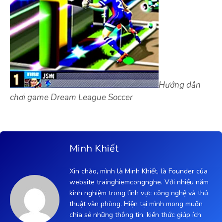
Hướng dẫn
chơi game Dream League Soccer
Minh Khiết
Xin chào, mình là Minh Khiết, là Founder của
website trainghiemcongnghe. Với nhiều năm
kinh nghiệm trong lĩnh vực công nghệ và thủ
thuật văn phòng. Hiện tại mình mong muốn
chia sẻ những thông tin, kiến thức giúp ích