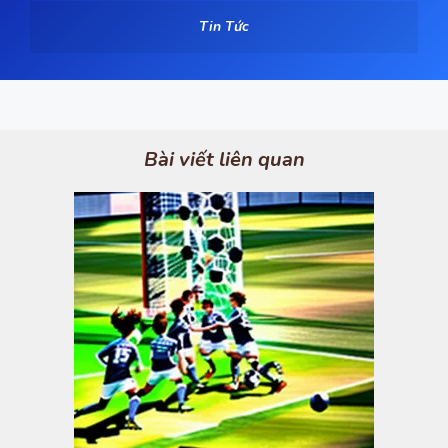
Tin Tức
Bài viết liên quan