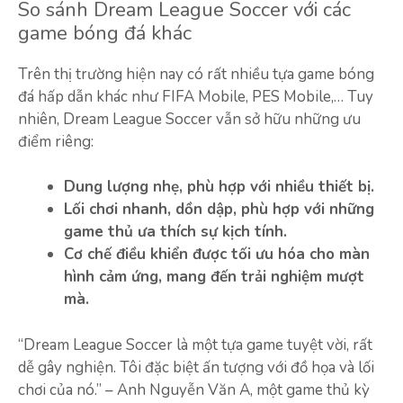
So sánh Dream League Soccer với các
game bóng đá khác
Trên thị trường hiện nay có rất nhiều tựa game bóng
đá hấp dẫn khác như FIFA Mobile, PES Mobile,… Tuy
nhiên, Dream League Soccer vẫn sở hữu những ưu
điểm riêng:
Dung lượng nhẹ, phù hợp với nhiều thiết bị.
Lối chơi nhanh, dồn dập, phù hợp với những
game thủ ưa thích sự kịch tính.
Cơ chế điều khiển được tối ưu hóa cho màn
hình cảm ứng, mang đến trải nghiệm mượt
mà.
“Dream League Soccer là một tựa game tuyệt vời, rất
dễ gây nghiện. Tôi đặc biệt ấn tượng với đồ họa và lối
chơi của nó.” – Anh Nguyễn Văn A, một game thủ kỳ