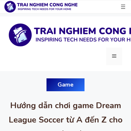
Chuyển
đến
nội
dung
Menu
Game
Hướng dẫn chơi game Dream
League Soccer từ A đến Z cho