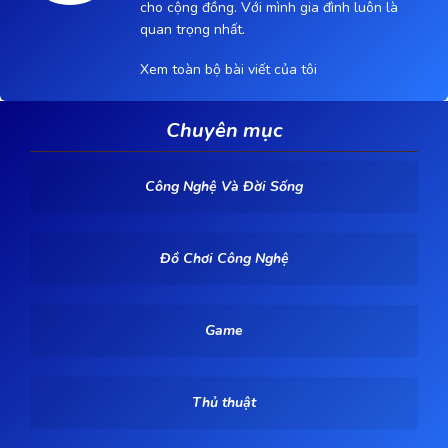
cho cộng đồng. Với mình gia đình luôn là
quan trọng nhất.
Xem toàn bộ bài viết của tôi
Chuyên mục
Công Nghệ Và Đời Sống
Đồ Chơi Công Nghệ
Game
Thủ thuật