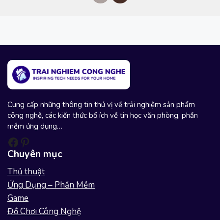
r
e
e
x
v
t
i
o
u
s
Cung cấp những thông tin thú vị về trải nghiệm sản phẩm
công nghệ, các kiến thức bổ ích về tin học văn phòng, phần
mềm ứng dụng…
Facebook
Pinterest
Chuyên mục
Thủ thuật
Ứng Dụng – Phần Mềm
Game
Đồ Chơi Công Nghệ