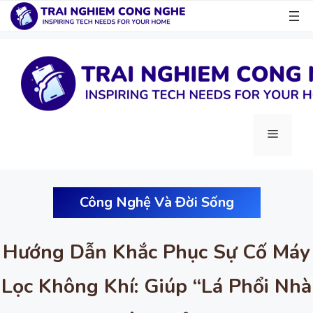
Chuyển
đến
nội
dung
Menu
Công Nghệ Và Đời Sống
Hướng Dẫn Khắc Phục Sự Cố Máy
Lọc Không Khí: Giúp “Lá Phổi Nhà