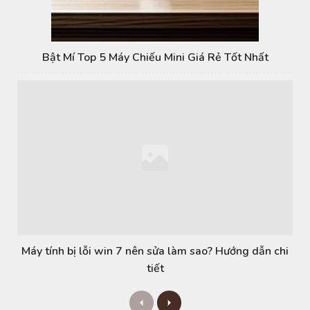
Bật Mí Top 5 Máy Chiếu Mini Giá Rẻ Tốt Nhất
Máy tính bị lỗi win 7 nên sửa làm sao? Hướng dẫn chi
tiết
P
N