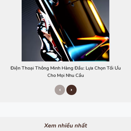
Điện Thoại Thông Minh Hàng Đầu: Lựa Chọn Tối Ưu
Cho Mọi Nhu Cầu
P
N
r
e
e
x
v
t
i
o
u
s
Xem nhiều nhất