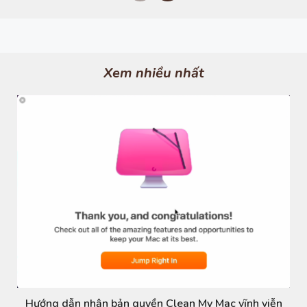
r
e
e
x
v
t
i
o
u
s
Xem nhiều nhất
Hướng dẫn nhận bản quyền Clean My Mac vĩnh viễn