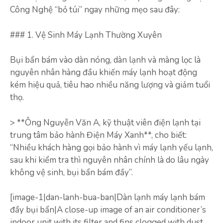
Công Nghệ “bỏ túi” ngay những mẹo sau đây:
### 1. Vệ Sinh Máy Lạnh Thường Xuyên
Bụi bẩn bám vào dàn nóng, dàn lạnh và màng lọc là
nguyên nhân hàng đầu khiến máy lạnh hoạt động
kém hiệu quả, tiêu hao nhiều năng lượng và giảm tuổi
thọ.
> **Ông Nguyễn Văn A, kỹ thuật viên điện lạnh tại
trung tâm bảo hành Điện Máy Xanh**, cho biết:
“Nhiều khách hàng gọi bảo hành vì máy lạnh yếu lạnh,
sau khi kiểm tra thì nguyên nhân chính là do lâu ngày
không vệ sinh, bụi bẩn bám đầy”.
[image-1|dan-lanh-bua-ban|Dàn lạnh máy lạnh bám
đầy bụi bẩn|A close-up image of an air conditioner’s
indoor unit with its filter and fins clogged with dust