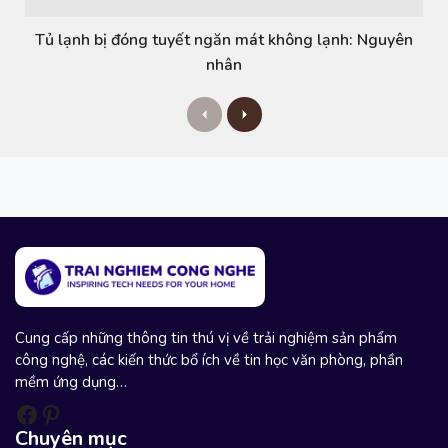
Tủ lạnh bị đóng tuyết ngăn mát không lạnh: Nguyên
nhân
P
N
r
e
e
x
v
t
i
o
u
s
Cung cấp những thông tin thú vị về trải nghiệm sản phẩm
công nghệ, các kiến thức bổ ích về tin học văn phòng, phần
mềm ứng dụng…
Facebook
Pinterest
Chuyên mục