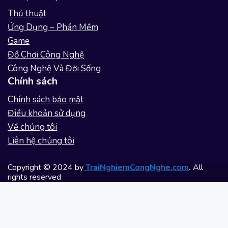
Thủ thuật
Ứng Dụng – Phần Mềm
Game
Đồ Chơi Công Nghệ
Công Nghệ Và Đời Sống
Chính sách
Chính sách bảo mật
Điều khoản sử dụng
Về chúng tôi
Liên hệ chúng tôi
Copyright © 2024 by
TraiNghiemCongNghe.com
.
All
rights reserved