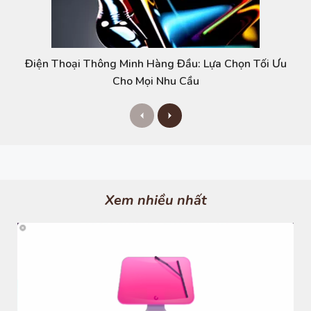
Điện Thoại Thông Minh Hàng Đầu: Lựa Chọn Tối Ưu
Cho Mọi Nhu Cầu
P
N
r
e
e
x
v
t
i
o
u
s
Xem nhiều nhất