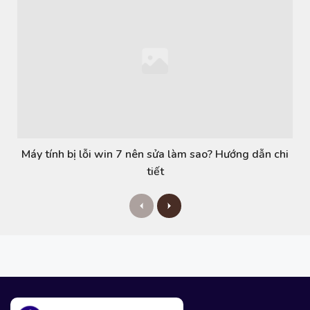
Máy tính bị lỗi win 7 nên sửa làm sao? Hướng dẫn chi
tiết
P
N
r
e
e
x
v
t
i
o
u
s