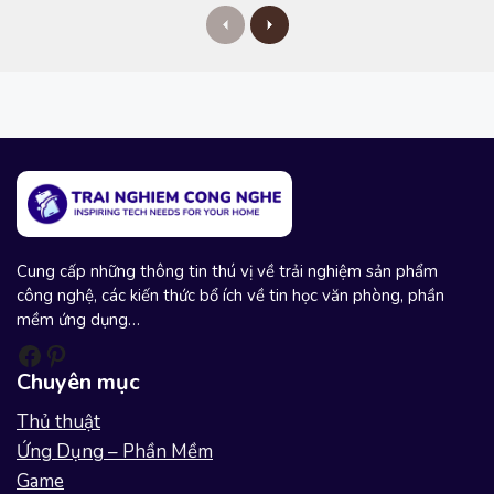
P
N
r
e
e
x
v
t
i
o
u
s
Cung cấp những thông tin thú vị về trải nghiệm sản phẩm
công nghệ, các kiến thức bổ ích về tin học văn phòng, phần
mềm ứng dụng…
Facebook
Pinterest
Chuyên mục
Thủ thuật
Ứng Dụng – Phần Mềm
Game