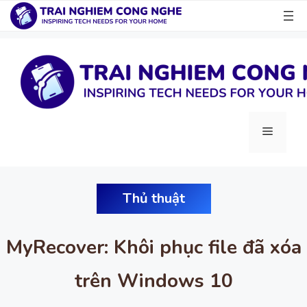
Chuyển
đến
nội
dung
Menu
Thủ thuật
MyRecover: Khôi phục file đã xóa
trên Windows 10