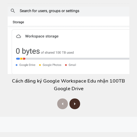
Cách đăng ký Google Workspace Edu nhận 100TB
Google Drive
P
N
r
e
e
x
v
t
i
o
u