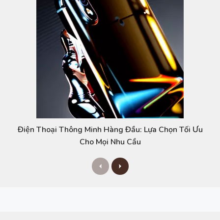
Điện Thoại Thông Minh Hàng Đầu: Lựa Chọn Tối Ưu
Cho Mọi Nhu Cầu
P
N
r
e
e
x
v
t
i
o
u