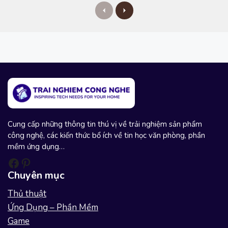
P
N
r
e
e
x
v
t
i
o
u
s
Cung cấp những thông tin thú vị về trải nghiệm sản phẩm
công nghệ, các kiến thức bổ ích về tin học văn phòng, phần
mềm ứng dụng…
Facebook
Pinterest
Chuyên mục
Thủ thuật
Ứng Dụng – Phần Mềm
Game