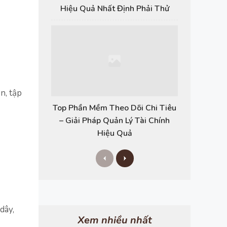
Hiệu Quả Nhất Định Phải Thử
n, tập
Top Phần Mềm Theo Dõi Chi Tiêu
– Giải Pháp Quản Lý Tài Chính
Hiệu Quả
P
N
r
e
e
x
v
t
i
o
dây,
u
s
Xem nhiều nhất