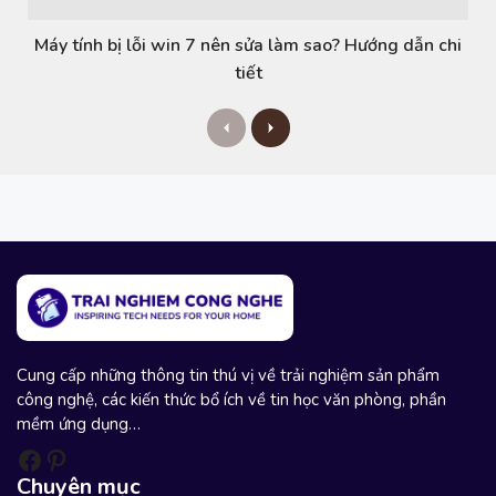
Máy tính bị lỗi win 7 nên sửa làm sao? Hướng dẫn chi
tiết
P
N
r
e
e
x
v
t
i
o
u
s
Cung cấp những thông tin thú vị về trải nghiệm sản phẩm
công nghệ, các kiến thức bổ ích về tin học văn phòng, phần
mềm ứng dụng…
Facebook
Pinterest
Chuyên mục