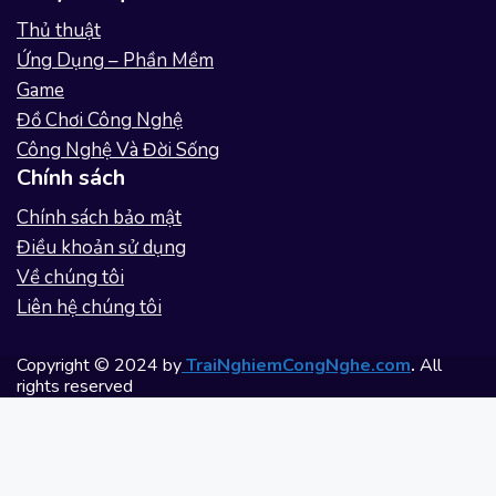
Thủ thuật
Ứng Dụng – Phần Mềm
Game
Đồ Chơi Công Nghệ
Công Nghệ Và Đời Sống
Chính sách
Chính sách bảo mật
Điều khoản sử dụng
Về chúng tôi
Liên hệ chúng tôi
Copyright © 2024 by
TraiNghiemCongNghe.com
.
All
rights reserved