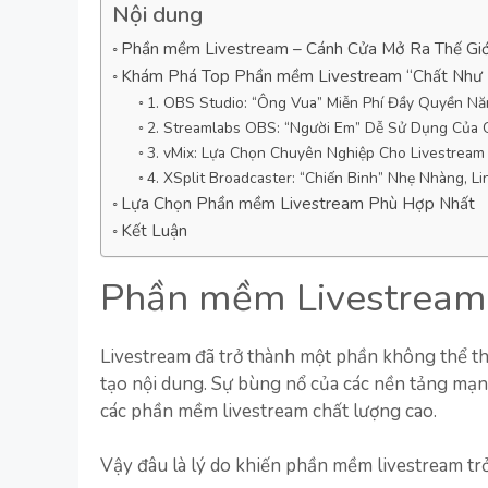
Nội dung
Phần mềm Livestream – Cánh Cửa Mở Ra Thế Giớ
Khám Phá Top Phần mềm Livestream “Chất Như
1. OBS Studio: “Ông Vua” Miễn Phí Đầy Quyền N
2. Streamlabs OBS: “Người Em” Dễ Sử Dụng Của 
3. vMix: Lựa Chọn Chuyên Nghiệp Cho Livestream
4. XSplit Broadcaster: “Chiến Binh” Nhẹ Nhàng, L
Lựa Chọn Phần mềm Livestream Phù Hợp Nhất
Kết Luận
Phần mềm Livestream 
Livestream đã trở thành một phần không thể thi
tạo nội dung. Sự bùng nổ của các nền tảng mạ
các phần mềm livestream chất lượng cao.
Vậy đâu là lý do khiến phần mềm livestream tr