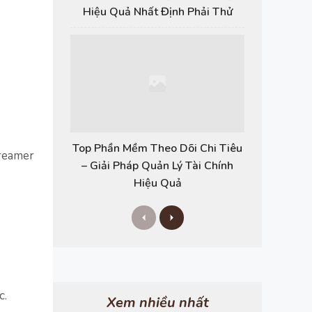
Hiệu Quả Nhất Định Phải Thử
Top Phần Mềm Theo Dõi Chi Tiêu
treamer
– Giải Pháp Quản Lý Tài Chính
Hiệu Quả
P
N
r
e
e
x
v
t
i
o
u
c.
s
Xem nhiều nhất