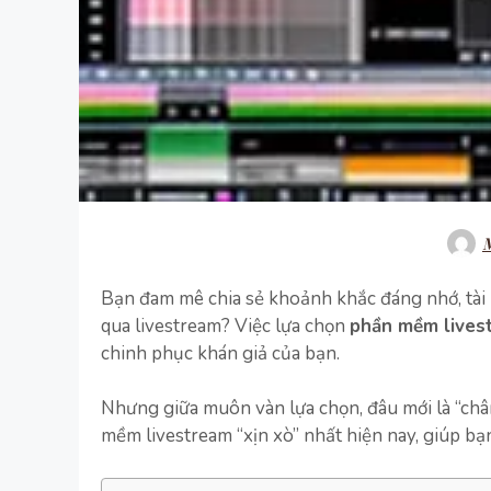
M
Bạn đam mê chia sẻ khoảnh khắc đáng nhớ, tài n
qua livestream? Việc lựa chọn
phần mềm lives
chinh phục khán giả của bạn.
Nhưng giữa muôn vàn lựa chọn, đâu mới là “chân
mềm livestream “xịn xò” nhất hiện nay, giúp bạn