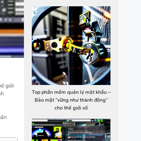
ế giới
Top phần mềm quản lý mật khẩu –
nh
Bảo mật “vững như thành đồng”
cho thế giới số
hần