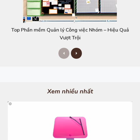
Top Phần mềm Quản lý Công việc Nhóm – Hiệu Quả
Vượt Trội
P
N
r
e
e
x
v
t
i
o
u
s
Xem nhiều nhất