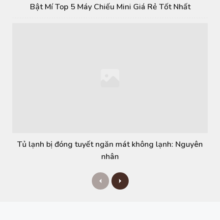
Bật Mí Top 5 Máy Chiếu Mini Giá Rẻ Tốt Nhất
Tủ lạnh bị đóng tuyết ngăn mát không lạnh: Nguyên
nhân
P
N
r
e
e
x
v
t
i