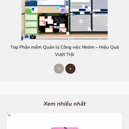
Top Phần mềm Quản lý Công việc Nhóm – Hiệu Quả
Vượt Trội
P
N
r
e
e
x
v
t
i
o
u
s
Xem nhiều nhất