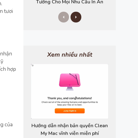
Tưởng Cho Mọi Nhu Cầu In Ấn
.
n tươi
P
N
r
e
e
x
v
t
i
o
u
 nhận
s
Xem nhiều nhất
kỹ
ích hợp
ng của
Hướng dẫn nhận bản quyền Clean
My Mac vĩnh viễn miễn phí