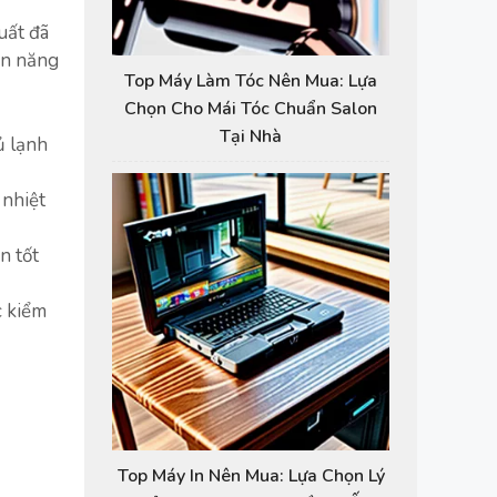
uất đã
ện năng
Top Máy Làm Tóc Nên Mua: Lựa
Chọn Cho Mái Tóc Chuẩn Salon
Tại Nhà
ủ lạnh
 nhiệt
n tốt
c kiểm
Top Máy In Nên Mua: Lựa Chọn Lý