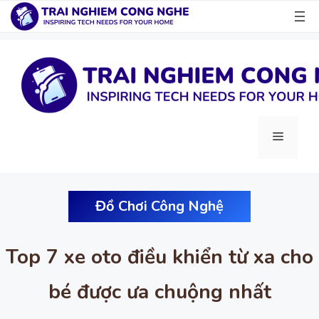
Chuyển
đến
nội
dung
Menu
Đồ Chơi Công Nghệ
Top 7 xe oto điều khiển từ xa cho
bé được ưa chuộng nhất