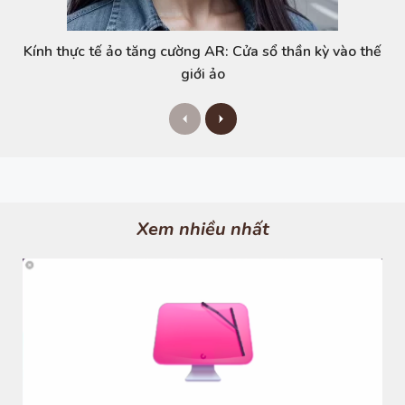
Kính thực tế ảo tăng cường AR: Cửa sổ thần kỳ vào thế
giới ảo
P
N
r
e
e
x
v
t
i
o
u
s
Xem nhiều nhất