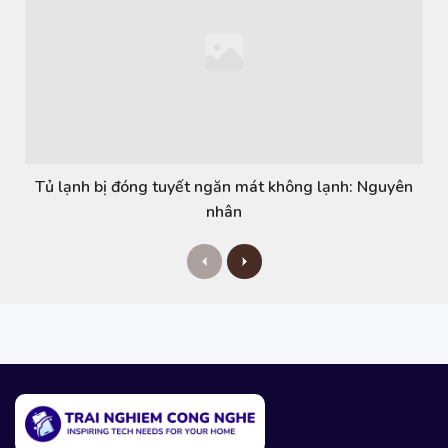
Tủ lạnh bị đóng tuyết ngăn mát không lạnh: Nguyên
nhân
P
N
r
e
e
x
v
t
i
o
u
s