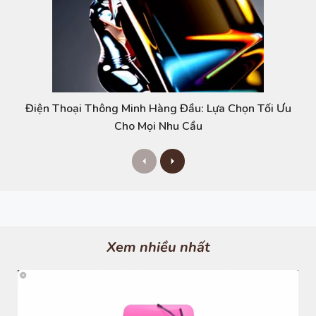
Điện Thoại Thông Minh Hàng Đầu: Lựa Chọn Tối Ưu
Cho Mọi Nhu Cầu
P
N
r
e
e
x
v
t
i
o
u
s
Xem nhiều nhất