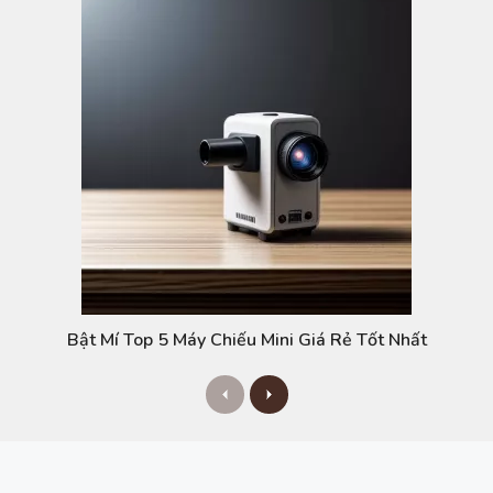
Bật Mí Top 5 Máy Chiếu Mini Giá Rẻ Tốt Nhất
P
N
r
e
e
x
v
t
i
o