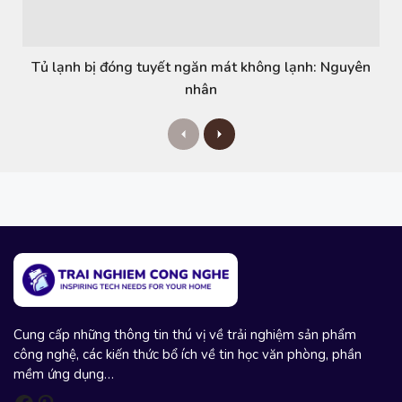
Tủ lạnh bị đóng tuyết ngăn mát không lạnh: Nguyên
nhân
P
N
r
e
e
x
v
t
i
o
u
s
Cung cấp những thông tin thú vị về trải nghiệm sản phẩm
công nghệ, các kiến thức bổ ích về tin học văn phòng, phần
mềm ứng dụng…