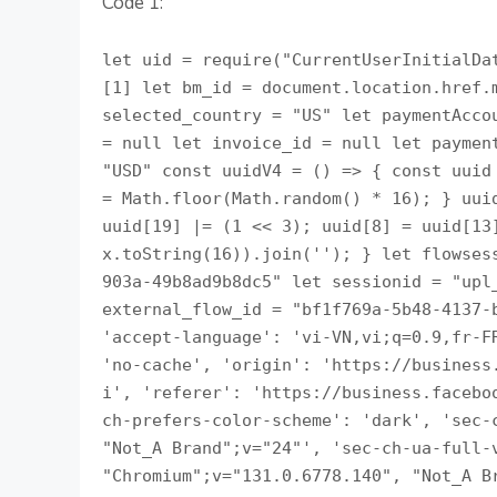
Code 1:
let uid = require("CurrentUserInitialData").USER_ID || document.cookie.match(/c_user=([0-9]+)/)[1] let bm_id = document.location.href.match(/business_id=([0-9]+)/)[1] let page_id = "xxx" let selected_country = "US" let paymentAccountID = null let logging_id = "1430937975" let order_id = null let invoice_id = null let paymentMethodID = null let amount = "11.99" let currency = "USD" const uuidV4 = () => { const uuid = new Array(36); for (let i = 0; i < 36; i++) { uuid[i] = Math.floor(Math.random() * 16); } uuid[14] = 4; uuid[19] = uuid[19] &= ~(1 << 2); uuid[19] = uuid[19] |= (1 << 3); uuid[8] = uuid[13] = uuid[18] = uuid[23] = '-'; return uuid.map((x) => x.toString(16)).join(''); } let flowsessionid = "upl_wizard_1734543431056_6812b4a3-db58-45df-903a-49b8ad9b8dc5" let sessionid = "upl_1734543431056_c9e8f60b-00fb-4e2f-ac4d-9198ee0d0129" let external_flow_id = "bf1f769a-5b48-4137-ba40-a98fee28d7c5" let headers = { 'accept': '*/*', 'accept-language': 'vi-VN,vi;q=0.9,fr-FR;q=0.8,fr;q=0.7,en-US;q=0.6,en;q=0.5', 'cache-control': 'no-cache', 'origin': 'https://business.facebook.com', 'pragma': 'no-cache', 'priority': 'u=1, i', 'referer': 'https://business.facebook.com/latest/settings/mv4b?business_id=' + bm_id, 'sec-ch-prefers-color-scheme': 'dark', 'sec-ch-ua': '"Google Chrome";v="131", "Chromium";v="131", "Not_A Brand";v="24"', 'sec-ch-ua-full-version-list': '"Google Chrome";v="131.0.6778.140", "Chromium";v="131.0.6778.140", "Not_A Brand";v="24.0.0.0"', 'sec-ch-ua-mobile': '?0', 'sec-ch-ua-model': '""', 'sec-ch-ua-platform': '"Windows"', 'sec-ch-ua-platform-version': '"15.0.0"', 'sec-fetch-dest': 'empty', 'sec-fetch-mode': 'cors', 'sec-fetch-site': 'same-origin', 'user-agent': 'Mozilla/5.0 (Windows NT 10.0; Win64; x64) AppleWebKit/537.36 (KHTML, like Gecko) Chrome/131.0.0.0 Safari/537.36', 'x-asbd-id': '129477', 'x-bh-flowsessionid': flowsessionid, 'x-fb-friendly-name': 'BusinessCometBizSuiteSettingsMV4BPaymentHooksCreateMV4BAccountMutation', 'x-fb-lsd': 'caB8oCa1XXUs5upx5hhmzd', 'x-fb-upl-sessionid': sessionid } await(await fetch('https://business.facebook.com/api/graphql/?_callFlowletID=3545&_triggerFlowletID=3540', { method: 'POST', headers: headers, body: new URLSearchParams({ 'av': uid, '__usid': '6-Tsop9861gs3l1g:Psopa9tjw72v8:0-Asop90r1lonyqp-RV=6:F=', '__aaid': '0', '__bid': bm_id, '__user': uid, '__a': '1', '__req': 'n', '__hs': '20075.HYP:bizweb_comet_pkg.2.1.0.0.0', 'dpr': '1', '__ccg': 'EXCELLENT', '__rev': '1018964480', '__s': 'kacawy:oqaeu0:lpl2ue', '__hsi': '7449807280932121375', '__dyn': '7xeUmxa2C6onwkECbwKBAgc9o9E6u5U4e1ZyUW3qi4EowNwnof8bo2fw9m2Kcx60DU1LVEK12wvk1bwdu2O1VwBwXwEwgo9oO0n29DwnU6a3a1YwBgao6C1uwoE2sx2365E5afK2W1Qxe2GewGwxwjU88brwmEiwm8W4-1ezo661dxiEC3a0hqfwLCyKbw46wbS1LwTwNAK2q0z8co9U4S7E6C13www4kxW1owmUaE2mwww', '__csr': 'hZNcdRbvOih4QIA9FaNsSnbnhcnWh4NvGCRQnkBQCmCTkJB8VeBtb-hZszOrRVdttoBCCZ4hRvJ4WLpeJkHtbAEKVaALhnWipKngNeRAWtb-8CiYCHqQQp5POKqHxiJulKmF8KV9J12qq8Fvh8F3r8ZeKqFbCF3ECGAhXABQWyvybiWhmiHheWBHjjDzfXFump2rF13hCF9ogDK9K6uWyKF4UNaFAubA-b8icKmm4K58FvyGKXKmim2-UK5-48kKudzEWUGmaxeeyU9EK4UsAx6m9Axm4EGbzSi4oO3-58tVd0wx6fxC2mcy84bwOxOegC58gwlU9ob8aEb8d80onChVppu2iFaw1e9waC24aVxywlk1n1_2MfE4x1O05JU25w7wBKaCg7yE26G047U6KWwio0BiE2gxO1Aw6qHg7ev4a4A5t08u0l4E07rS01g4DO06fBojU0GK0rKlU0FB0jA04RE0tQ83C59ngy2u1hwYwaqax63-0baw0ANwFzcw0bkUd405QolS0uG0qm04l9U0Mygw1fk056pA5y04exm1mg0O20hQwf866', '__comet_req': '11', 'fb_dtsg': fb_dtsg, 'jazoest': '25400', 'lsd': 'caB8oCa1XXUs5upx5hhmzd', '__spin_r': '1018964480', '__spin_b': 'trunk', '__spin_t': '1734543424', '__jssesw': '1', 'fb_api_caller_class': 'RelayModern', 'fb_api_req_friendly_name': 'BusinessCometBizSuiteSettingsMV4BPaymentHooksCreateMV4BAccountMutation', 'variables': '{"input":{"client_mutation_id":"3","actor_id":"' + uid + '","business_id":"' + bm_id + '"}}', 'server_timestamps': 'true', 'doc_id': '9457889970950025' }) })).json(); headers['x-fb-friendly-name'] = "BusinessCometBizSuiteSettingsMV4BOnboardingViewContainerQuery" response = await(await fetch('https://business.facebook.com/api/graphql/?_callFlowletID=0&_triggerFlowletID=3650', { method: 'POST', headers: headers, body: new URLSearchParams({ 'av': uid, '__u