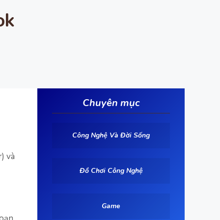
ok
Chuyên mục
Công Nghệ Và Đời Sống
) và
Đồ Chơi Công Nghệ
Game
đoạn