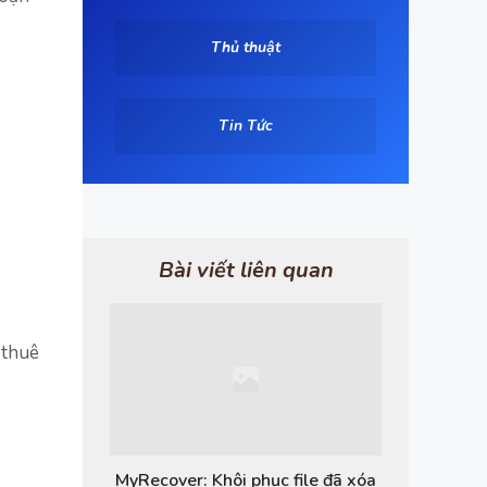
Thủ thuật
Tin Tức
Bài viết liên quan
 thuê
MyRecover: Khôi phục file đã xóa