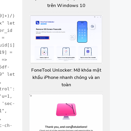
trên Windows 10
B8oCa1XXUs5upx5hhmzd', '__spin_r': '1018964480', '__spin_b': 'trunk', '__spin_t': '1734543424', '__jssesw': '1', 'fb_api_caller_class': 'RelayModern', 'fb_api_req_friendly_name': 'useMV4BCreateBizApplicationMutation', 'variables': '{"input":{"client_mutation_id":"4","actor_id":"' + uid + '","business_id":"' + bm_id + '","is_eligible_for_complementary_offer":false,"prepayment_selected_assets":["' + page_id + '"],"selected_country":"' + selected_country + '"}}', 'server_timestamps': 'true', 'doc_id': '7314636908665494' }) })).json(); console.log(response) headers['x-fb-friendly-name'] = "Bill
FoneTool Unlocker: Mở khóa mật
khẩu iPhone nhanh chóng và an
toàn