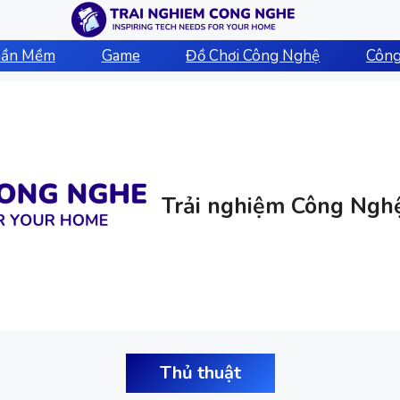
hần Mềm
Game
Đồ Chơi Công Nghệ
Công
Trải nghiệm Công Ngh
Thủ thuật