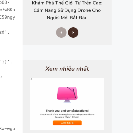
Khám Phá Thế Giới Từ Trên Cao:
Cẩm Nang Sử Dụng Drone Cho
Người Mới Bắt Đầu
P
N
r
e
e
x
v
t
i
o
u
s
Xem nhiều nhất