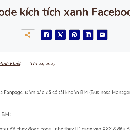
ode kích tích xanh Facebo
inh Khiết
Th1 22, 2025
S và Fanpage: Đảm bảo đã có tài khoản BM (Business Manager
 BM :
enter để chạy đoạn code ( nhớ thay ID page vào XXX ở đầu 