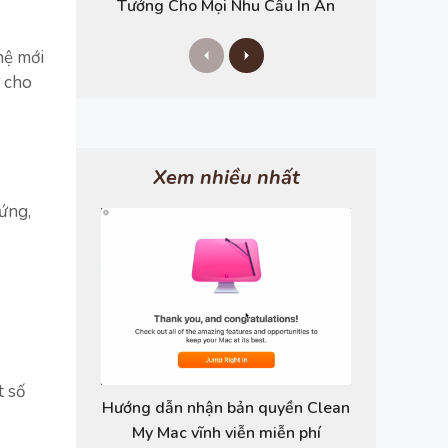
Tưởng Cho Mọi Nhu Cầu In Ấn
P
N
hệ mới
r
e
ữ cho
e
x
v
t
i
o
u
s
Xem nhiều nhất
ứng,
t số
Hướng dẫn nhận bản quyền Clean
My Mac vĩnh viễn miễn phí