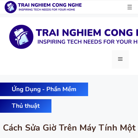
Chuyển
đến
nội
dung
Menu
Ứng Dụng - Phần Mềm
,
Thủ thuật
Cách Sửa Giờ Trên Máy Tính Một