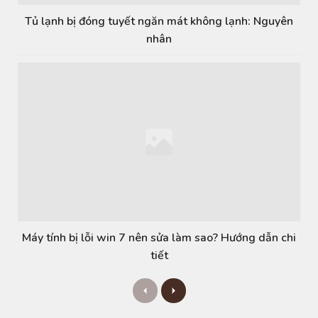
Tủ lạnh bị đóng tuyết ngăn mát không lạnh: Nguyên
nhân
Máy tính bị lỗi win 7 nên sửa làm sao? Hướng dẫn chi
tiết
P
N
r
e
e
x