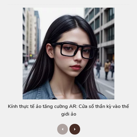
Kính thực tế ảo tăng cường AR: Cửa sổ thần kỳ vào thế
giới ảo
P
N
r
e