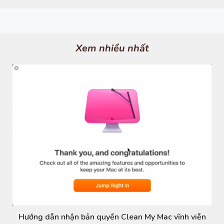
e
x
v
t
i
o
u
s
Xem nhiều nhất
Hướng dẫn nhận bản quyền Clean My Mac vĩnh viễn