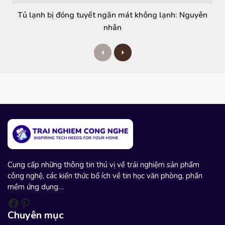
Tủ lạnh bị đóng tuyết ngăn mát không lạnh: Nguyên
nhân
P
N
r
e
e
x
v
t
i
o
u
s
Cung cấp những thông tin thú vị về trải nghiệm sản phẩm
công nghệ, các kiến thức bổ ích về tin học văn phòng, phần
mềm ứng dụng…
Facebook
Pinterest
Chuyên mục