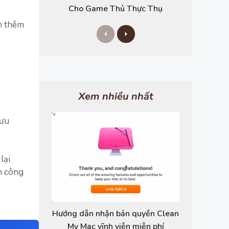
Cho Game Thủ Thực Thụ
m thêm
P
N
r
e
e
x
v
t
i
o
u
s
Xem nhiều nhất
 ưu
lại
n công
Hướng dẫn nhận bản quyền Clean
My Mac vĩnh viễn miễn phí