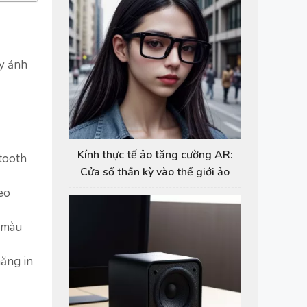
áy ảnh
Kính thực tế ảo tăng cường AR:
etooth
Cửa sổ thần kỳ vào thế giới ảo
eo
i màu
năng in