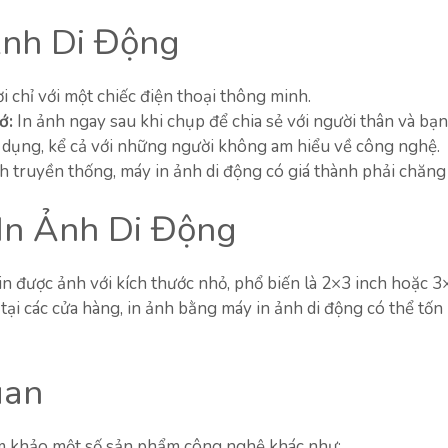
Ảnh Di Động
i chỉ với một chiếc điện thoại thông minh.
ớ:
In ảnh ngay sau khi chụp để chia sẻ với người thân và bạn
dụng, kể cả với những người không am hiểu về công nghệ.
h truyền thống, máy in ảnh di động có giá thành phải chăng
In Ảnh Di Động
in được ảnh với kích thước nhỏ, phổ biến là 2×3 inch hoặc 3×
 tại các cửa hàng, in ảnh bằng máy in ảnh di động có thể tố
uan
am khảo một số sản phẩm công nghệ khác như: