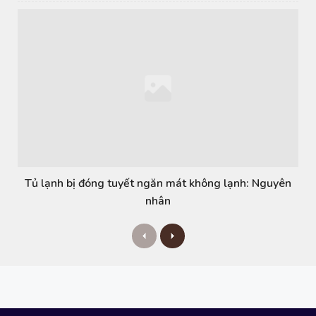
Tủ lạnh bị đóng tuyết ngăn mát không lạnh: Nguyên
nhân
P
N
r
e
e
x
v
t
i
o
u