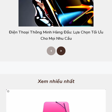
Điện Thoại Thông Minh Hàng Đầu: Lựa Chọn Tối Ưu
Cho Mọi Nhu Cầu
P
N
r
e
e
x
v
t
i
o
u
s
Xem nhiều nhất