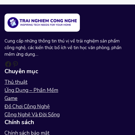
u
s
Cung cấp những thông tin thú vị về trải nghiệm sản phẩm
công nghệ, các kiến thức bổ ích về tin học văn phòng, phần
mềm ứng dụng…
Facebook
Pinterest
Chuyên mục
Thủ thuật
Ứng Dụng – Phần Mềm
Game
Đồ Chơi Công Nghệ
Công Nghệ Và Đời Sống
Chính sách
Chính sách bảo mật