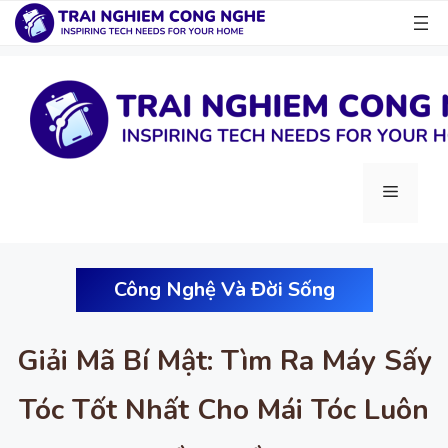
Chuyển
đến
nội
dung
Menu
Công Nghệ Và Đời Sống
Giải Mã Bí Mật: Tìm Ra Máy Sấy
Tóc Tốt Nhất Cho Mái Tóc Luôn