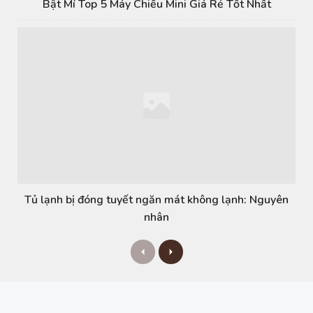
Bật Mí Top 5 Máy Chiếu Mini Giá Rẻ Tốt Nhất
Tủ lạnh bị đóng tuyết ngăn mát không lạnh: Nguyên
nhân
P
N
r
e
e
x
v
t
i
o