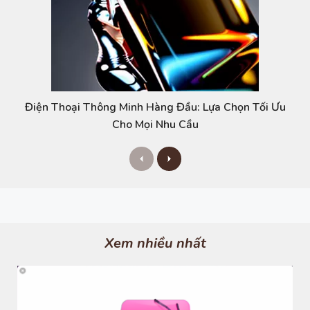
Điện Thoại Thông Minh Hàng Đầu: Lựa Chọn Tối Ưu
Cho Mọi Nhu Cầu
P
N
r
e
e
x
v
t
i
o
u
s
Xem nhiều nhất