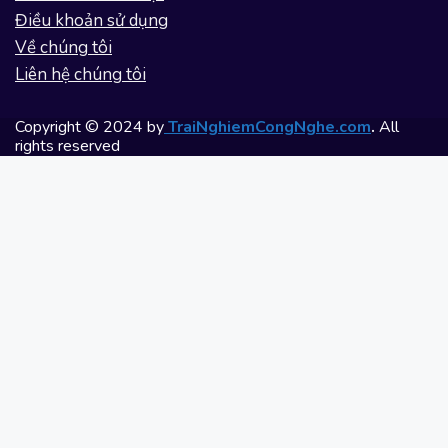
Điều khoản sử dụng
Về chúng tôi
Liên hệ chúng tôi
Copyright © 2024 by
TraiNghiemCongNghe.com
.
All
rights reserved