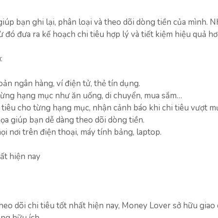
iúp bạn ghi lại, phân loại và theo dõi dòng tiền của mình. N
ừ đó đưa ra kế hoạch chi tiêu hợp lý và tiết kiệm hiệu quả hơ
:
ản ngân hàng, ví điện tử, thẻ tín dụng.
eo từng hạng mục như ăn uống, di chuyển, mua sắm…
 tiêu cho từng hạng mục, nhận cảnh báo khi chi tiêu vượt m
họa giúp bạn dễ dàng theo dõi dòng tiền.
ọi nơi trên điện thoại, máy tính bảng, laptop.
ất hiện nay
o dõi chi tiêu tốt nhất hiện nay, Money Lover sở hữu giao 
ăng hữu ích.