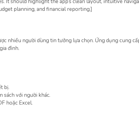
. It should highlight the app’s clean layout, intuitive naviga
udget planning, and financial reporting.]
được nhiều người dùng tin tưởng lựa chọn. Ứng dụng cung cấ
gia đình.
t bị.
n sách với người khác.
PDF hoặc Excel.