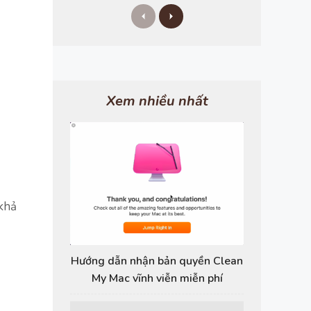
P
N
r
e
e
x
v
t
i
o
u
s
Xem nhiều nhất
 khả
Hướng dẫn nhận bản quyền Clean
My Mac vĩnh viễn miễn phí