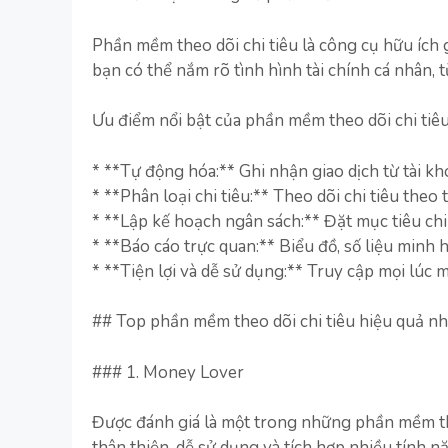
Phần mềm theo dõi chi tiêu là công cụ hữu ích g
bạn có thể nắm rõ tình hình tài chính cá nhân, t
Ưu điểm nổi bật của phần mềm theo dõi chi tiêu
* **Tự động hóa:** Ghi nhận giao dịch từ tài kho
* **Phân loại chi tiêu:** Theo dõi chi tiêu th
* **Lập kế hoạch ngân sách:** Đặt mục tiêu chi
* **Báo cáo trực quan:** Biểu đồ, số liệu minh 
* **Tiện lợi và dễ sử dụng:** Truy cập mọi lúc m
## Top phần mềm theo dõi chi tiêu hiệu quả nh
### 1. Money Lover
Được đánh giá là một trong những phần mềm the
thân thiện, dễ sử dụng và tích hợp nhiều tính n