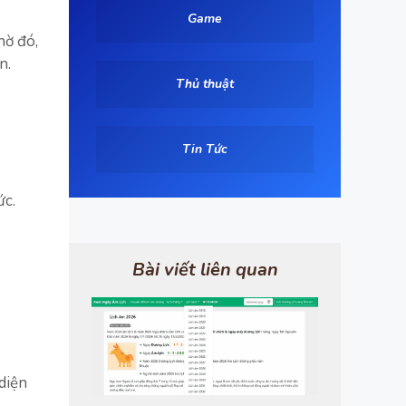
Game
hờ đó,
n.
Thủ thuật
Tin Tức
ức.
Bài viết liên quan
diện