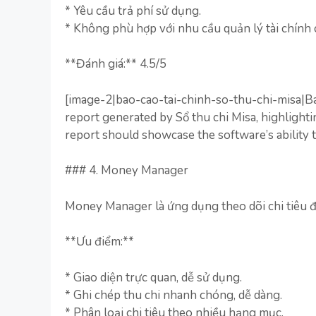
* Yêu cầu trả phí sử dụng.
* Không phù hợp với nhu cầu quản lý tài chính 
**Đánh giá:** 4.5/5
[image-2|bao-cao-tai-chinh-so-thu-chi-misa|Báo 
report generated by Sổ thu chi Misa, highlighti
report should showcase the software’s ability 
### 4. Money Manager
Money Manager là ứng dụng theo dõi chi tiêu đ
**Ưu điểm:**
* Giao diện trực quan, dễ sử dụng.
* Ghi chép thu chi nhanh chóng, dễ dàng.
* Phân loại chi tiêu theo nhiều hạng mục.