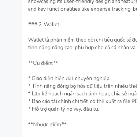
showcasing its user-friendly design and features
and key functionalities like expense tracking, b
### 2. Wallet
Wallet là phần mềm theo dõi chi tiêu quốc tế 
tính năng nâng cao, phù hợp cho cả cá nhân và 
**Ưu điểm:**
* Giao diện hiện đại, chuyên nghiệp.
* Tính năng đồng bộ hóa dữ liệu trên nhiều thiế
* Lập kế hoạch ngân sách linh hoạt, chia sẻ ngâ
* Báo cáo tài chính chi tiết, có thể xuất ra file 
* Hỗ trợ quản lý nợ vay, đầu tư.
**Nhược điểm:**