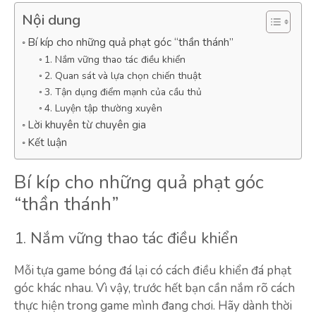
Nội dung
Bí kíp cho những quả phạt góc “thần thánh”
1. Nắm vững thao tác điều khiển
2. Quan sát và lựa chọn chiến thuật
3. Tận dụng điểm mạnh của cầu thủ
4. Luyện tập thường xuyên
Lời khuyên từ chuyên gia
Kết luận
Bí kíp cho những quả phạt góc
“thần thánh”
1. Nắm vững thao tác điều khiển
Mỗi tựa game bóng đá lại có cách điều khiển đá phạt
góc khác nhau. Vì vậy, trước hết bạn cần nắm rõ cách
thực hiện trong game mình đang chơi. Hãy dành thời