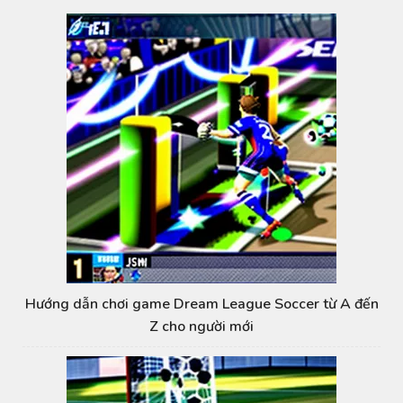
Hướng dẫn chơi game Dream League Soccer từ A đến
Z cho người mới