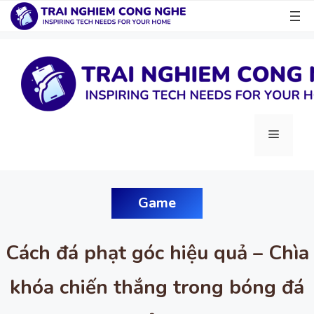
Chuyển
đến
nội
dung
Menu
Game
Cách đá phạt góc hiệu quả – Chìa
khóa chiến thắng trong bóng đá