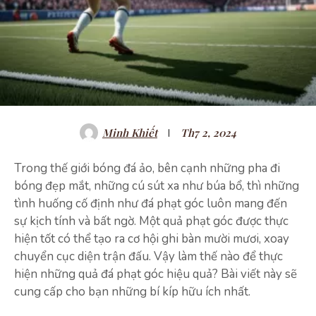
Minh Khiết
Th7 2, 2024
Trong thế giới bóng đá ảo, bên cạnh những pha đi
bóng đẹp mắt, những cú sút xa như búa bổ, thì những
tình huống cố định như đá phạt góc luôn mang đến
sự kịch tính và bất ngờ. Một quả phạt góc được thực
hiện tốt có thể tạo ra cơ hội ghi bàn mười mươi, xoay
chuyển cục diện trận đấu. Vậy làm thế nào để thực
hiện những quả đá phạt góc hiệu quả? Bài viết này sẽ
cung cấp cho bạn những bí kíp hữu ích nhất.