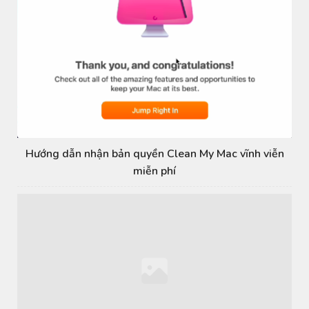
Hướng dẫn nhận bản quyền Clean My Mac vĩnh viễn
miễn phí