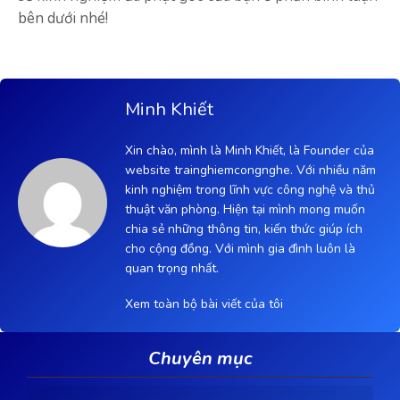
bên dưới nhé!
Minh Khiết
Xin chào, mình là Minh Khiết, là Founder của
website trainghiemcongnghe. Với nhiều năm
kinh nghiệm trong lĩnh vực công nghệ và thủ
thuật văn phòng. Hiện tại mình mong muốn
chia sẻ những thông tin, kiến thức giúp ích
cho cộng đồng. Với mình gia đình luôn là
quan trọng nhất.
Xem toàn bộ bài viết của tôi
Chuyên mục