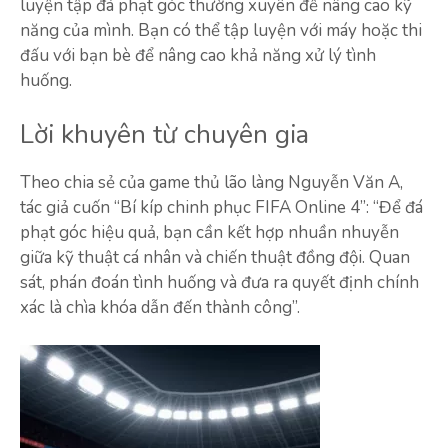
luyện tập đá phạt góc thường xuyên để nâng cao kỹ
năng của mình. Bạn có thể tập luyện với máy hoặc thi
đấu với bạn bè để nâng cao khả năng xử lý tình
huống.
Lời khuyên từ chuyên gia
Theo chia sẻ của game thủ lão làng Nguyễn Văn A,
tác giả cuốn “Bí kíp chinh phục FIFA Online 4”: “Để đá
phạt góc hiệu quả, bạn cần kết hợp nhuần nhuyễn
giữa kỹ thuật cá nhân và chiến thuật đồng đội. Quan
sát, phán đoán tình huống và đưa ra quyết định chính
xác là chìa khóa dẫn đến thành công”.