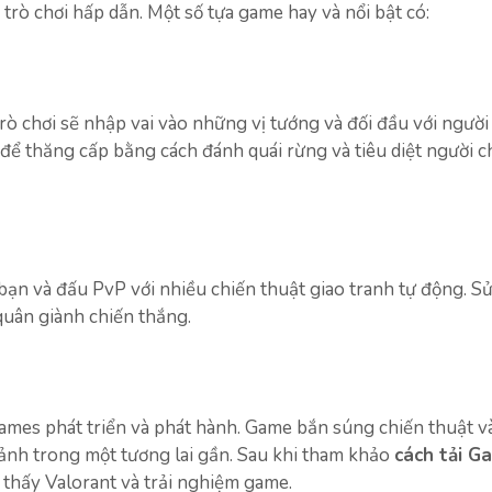
 trò chơi hấp dẫn. Một số tựa game hay và nổi bật có:
ò chơi sẽ nhập vai vào những vị tướng và đối đầu với người
để thăng cấp bằng cách đánh quái rừng và tiêu diệt người c
bạn và đấu PvP với nhiều chiến thuật giao tranh tự động. S
quân giành chiến thắng.
ames phát triển và phát hành. Game bắn súng chiến thuật và
cảnh trong một tương lai gần. Sau khi tham khảo
cách tải G
m thấy Valorant và trải nghiệm game.