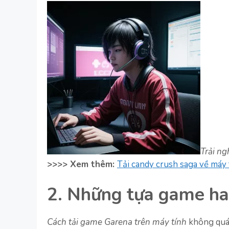
Trải n
>>>> Xem thêm:
Tải candy crush saga về máy 
2. Những tựa game ha
Cách tải game Garena trên máy tính
không quá