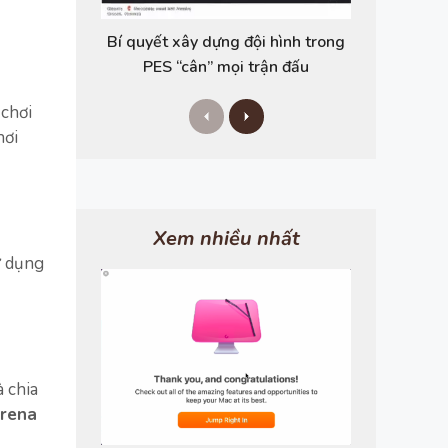
Bí quyết xây dựng đội hình trong
PES “cân” mọi trận đấu
 chơi
P
N
r
e
hơi
e
x
v
t
i
o
u
s
Xem nhiều nhất
ử dụng
 chia
arena