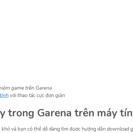
ghiệm game trên Garena
tính
với thao tác cực đơn giản
y trong Garena trên máy tí
 khó và bạn có thể dễ dàng tìm được hướng dẫn download 