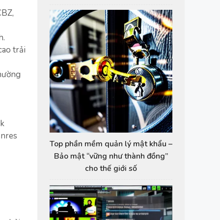
CBZ,
h.
ao trải
thường
ok
enres
Top phần mềm quản lý mật khẩu –
Bảo mật “vững như thành đồng”
cho thế giới số