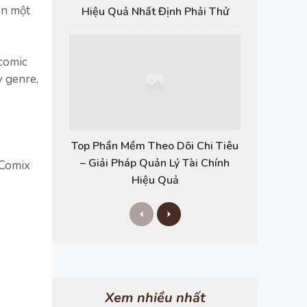
ần một
Hiệu Quả Nhất Định Phải Thử
 comic
y genre,
Top Phần Mềm Theo Dõi Chi Tiêu
– Giải Pháp Quản Lý Tài Chính
MComix
Hiệu Quả
P
N
r
e
e
x
v
t
i
o
u
s
Xem nhiều nhất