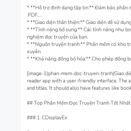
* **Hỗ trợ định dạng tập tin:** Đảm bảo phần 
.PDF,…
* **Giao diện thân thiện:** Giao diện dễ sử dụng
* **Tính năng bổ sung:** Các tính năng như bo
nghiệm đọc truyện của bạn.
* **Nguồn truyện tranh:** Phần mềm có kho tr
xuyên.
* **Khả năng đồng bộ hóa:** Cho phép đồng bộ h
[image-1|phan-mem-doc-truyen-tranh|Giao diệ
reader app with a user-friendly interface. The 
and titles. It should also have features like b
## Top Phần Mềm Đọc Truyện Tranh Tốt Nhất
### 1. CDisplayEx