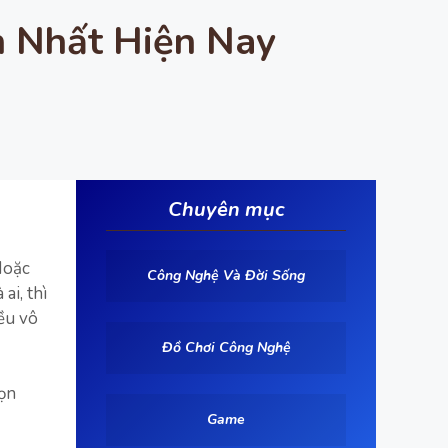
h Nhất Hiện Nay
Chuyên mục
Hoặc
Công Nghệ Và Đời Sống
ai, thì
ều vô
Đồ Chơi Công Nghệ
họn
Game