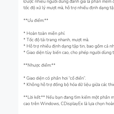
Được nhiều người dùng đánh giá là phần mềm đ
tốc độ xử lý mượt mà, hỗ trợ nhiều định dạng tập
**Ưu điểm:**
* Hoàn toàn miễn phí.
* Tốc độ tải trang nhanh, mượt mà.
* Hỗ trợ nhiều định dạng tập tin, bao gồm cả 
* Giao diện tùy biến cao, cho phép người dùng th
**Nhược điểm:**
* Giao diện có phần hơi “cổ điển”.
* Không hỗ trợ đồng bộ hóa dữ liệu giữa các thiế
**Lời kết:** Nếu bạn đang tìm kiếm một phần 
cao trên Windows, CDisplayEx là lựa chọn hoà